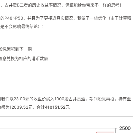
、古井贡B二者的历史收益率情况，保证能给你带来不一样的思考！
的P48~P53，并且为了更接近真实情况，我做了一些优化（由于计算精
但是不会影响最终结论）：
股息累积到下一期
股息兑换为相应的港币数额
日我们以23.00元的收盘价买入1000股古井贡酒，期间股息再投，持有至
余额为12039.52元，合计
410151.52
元。