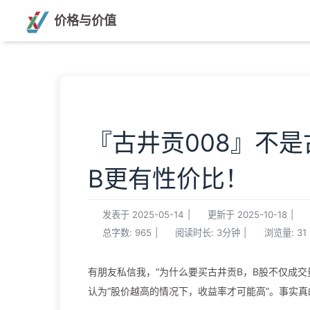
价格与价值
『古井贡008』不
B更有性价比！
发表于
2025-05-14
|
更新于
2025-10-18
|
总字数:
965
|
阅读时长:
3分钟
|
浏览量:
31
有朋友私信我，“为什么要买古井贡B，B股不仅成
认为“股价越高的情况下，收益率才可能高”。事实