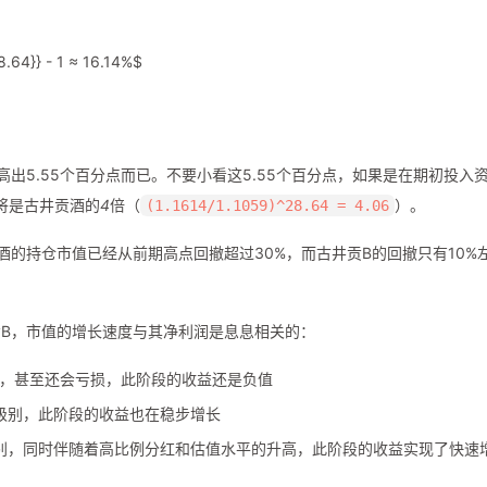
.64}} - 1 ≈ ​​16.14%$
出5.55个百分点而已。不要小看这5.55个百分点，如果是在期初投入
将是古井贡酒的
4
倍（
）。
(1.1614/1.1059)^28.64 = 4.06
的持仓市值已经从前期高点回撤超过30%，而古井贡B的回撤只有10%
B，市值的增长速度与其净利润是息息相关的：
右，甚至还会亏损，此阶段的收益还是负值
0亿级别，此阶段的收益也在稳步增长
亿级别，同时伴随着高比例分红和估值水平的升高，此阶段的收益实现了快速