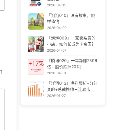
2026-04-15
『泡泡010』没有故事，照
样值钱
2026-04-09
『泡泡009』一家卖杂货的
小店，如何长成为IP帝国？
2026-04-07
『腾讯020』一年净赚2596
亿，股价跌掉20%？
井
2026-04-01
。
『洋河013』净利腰斩+分红
变脸+总裁换帅三连暴击
2026-01-27