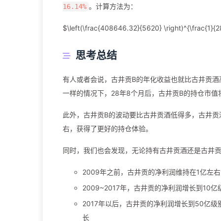
。计算方法为：
16.14%
$\left(\frac{408646.32}{5620} \right)^{\frac{1}{28
思考总结
有人或者会说，古井贡B的年化收益也就比古井贡酒高
一样的情况下，28年8个月后，古井贡B的持仓市值
此外，古井贡B的波动要比古井贡酒低得多，古井贡酒
右，获得了更好的持仓体验。
同时，我们也会发现，无论持有古井贡酒还是古井贡
2009年之前，古井贡的净利润维持在1亿左
2009~2017年，古井贡的净利润增长到1
2017年以后，古井贡的净利润增长到50
长