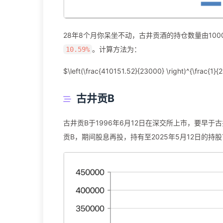
28年8个月你呆坐不动，古井贡酒的持仓数量由1000
。计算方法为：
10.59%
$\left(\frac{410151.52}{23000} \right)^{\frac{1}{
古井贡B
古井贡B于1996年6月12日在深交所上市，要早于古
贡B，期间股息再投，持有至2025年5月12日的持股市