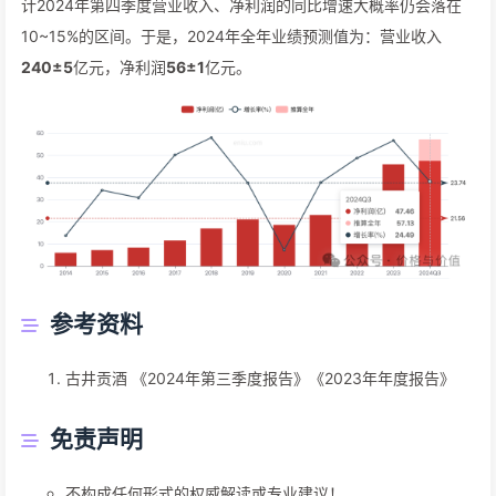
计2024年第四季度营业收入、净利润的同比增速大概率仍会落在
10~15%的区间。于是，2024年全年业绩预测值为：营业收入
240±5
亿元，净利润
56±1
亿元。
参考资料
古井贡酒 《2024年第三季度报告》《2023年年度报告》
免责声明
不构成任何形式的权威解读或专业建议！