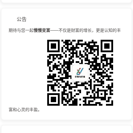
公告
期待与您一起
慢慢变富
——不仅是财富的增长，更是认知的丰
富和心灵的丰盈。