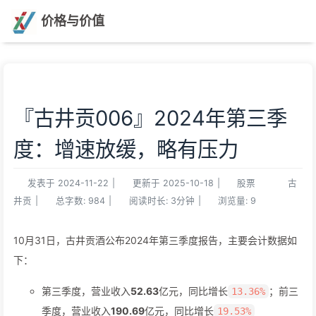
价格与价值
『古井贡006』2024年第三季
度：增速放缓，略有压力
发表于
2024-11-22
|
更新于
2025-10-18
|
股票
古
井贡
|
总字数:
984
|
阅读时长:
3分钟
|
浏览量:
9
10月31日，古井贡酒公布2024年第三季度报告，主要会计数据如
下：
第三季度，营业收入
52.63
亿元，同比增长
；前三
13.36%
季度，营业收入
190.69
亿元，同比增长
19.53%