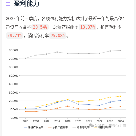
盈利能力
2024年前三季度，各项盈利能力指标达到了最近十年的最高位：
净资产收益率
，总资产报酬率
，销售毛利率
20.54%
13.37%
，销售净利率
。
79.71%
25.68%