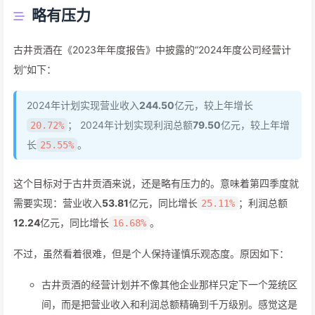
略有压力
古井贡酒在《2023年年度报告》中披露的“2024年度公司经营计
划”如下：
2024年计划实现营业收入
244.50
亿元，较上年增长
； 2024年计划实现利润总额
79.50
亿元，较上年增
20.72%
长
。
25.55%
这个目标对于古井贡酒来说，还是略有压力的。意味着第四季度就
需要实现：营业收入
53.81
亿元，同比增长
；利润总额
25.11%
12.24
亿元，同比增长
。
16.68%
不过，虽然看着很难，但是个人保持谨慎乐观态度。原因如下：
古井贡酒的经营计划并不像其他企业那样只定下一个笼统区
间，而是把营业收入和利润总额精确到千万级别。感觉这是