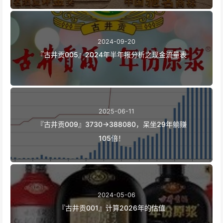
2024-09-20
『古井贡005』2024年半年报分析之现金流量表
2025-06-11
『古井贡009』3730->388080，呆坐29年躺赚
105倍！
2024-05-06
『古井贡001』计算2026年的估值