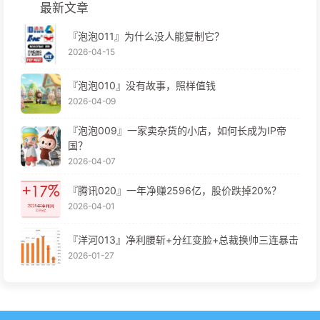
最新文章
『泡泡011』为什么没人能复制它？
2026-04-15
『泡泡010』没有故事，照样值钱
2026-04-09
『泡泡009』一家卖杂货的小店，如何长成为IP帝
国？
2026-04-07
『腾讯020』一年净赚2596亿，股价跌掉20%？
2026-04-01
『洋河013』净利腰斩+分红变脸+总裁换帅三连暴击
2026-01-27