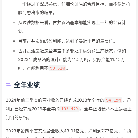
一个经过了深思熟虑、仔细论证后的合理目标，而不像是拍
脑门想出来的结果。
从过往数据来看，古井贡酒基本都能实现上一年的经营计
划。
目前古井贡酒的盈利能力达到了最近十年的最高位。
古井贡酒最近这些年差不多都处于满负荷生产状态，例如
2023年成品酒的设计产能为11.5万吨，实际产能11.45万
吨，产能利用率
。
99.61%
全年业绩
2024年前三季度的营业收入已经完成2023年全年的
，净
94.15%
利润已经完成2023年全年的
，全年正增长基本上是板上
103.42%
钉钉的事情。
2023年第四季度实现营业收入43.01亿元，净利润7.77亿元，而预