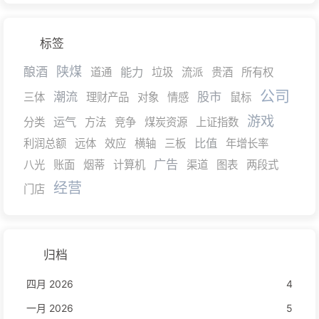
标签
陕煤
酿酒
能力
道通
垃圾
流派
贵酒
所有权
公司
潮流
股市
三体
理财产品
对象
情感
鼠标
游戏
运气
分类
方法
竞争
煤炭资源
上证指数
比值
利润总额
远体
效应
横轴
三板
年增长率
广告
八光
账面
烟蒂
计算机
渠道
图表
两段式
经营
门店
归档
四月 2026
4
一月 2026
5