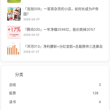
『泡泡009』一家卖杂货的小店，如何长成为IP帝
国？
2026-04-07
『腾讯020』一年净赚2596亿，股价跌掉20%？
2026-04-01
『洋河013』净利腰斩+分红变脸+总裁换帅三连暴击
2026-01-27
分类
总结
3
股票
128
读书
4